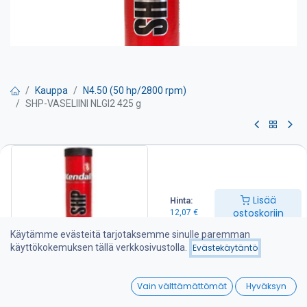
Kauppa
N4.50 (50 hp/2800 rpm)
SHP-VASELIINI NLGI2 425 g
SHP-VASELIINI NLGI2 425 g
Nivelet, tapit, holkit, ristikot, laakerit; tällä yhdellä tuotteella voit
hoitaa lähes kaiken voitelun, joka tapahtuu rasvanippojen kautta.
Lisää
Hinta:
NLGI #2. Huippuluokan voitelurasva alustanvoiteluun,
ostoskoriin
12,07
€
pyöränlaakereihin, kääntökehiin, palloniveliin, nivelristikoihin,
murskaimiin, kuljettimiin ja laakereihin.
Käytämme evästeitä tarjotaksemme sinulle paremman
Kalsiumsulfonaattipohjainen rasva, joka suojaa ja voitelee
käyttökokemuksen tällä verkkosivustolla.
Evästekäytäntö
erinomaisesti myös kosteissa ja märissä olosuhteissa.
Erinomainen tunkeutuvuuspysyvyys sekä äärimmäinen sitkeys.
0
Käyttölämpötila-alue -34 °C - + 177 °C.
Vain välttämättömät
Hyväksyn
Home
Search
Wishlist