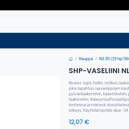
Varaosat
Vaihtokoneet
Verkkokaup
Kauppa
N3.30 (29 hp/36
SHP-VASELIINI N
Nivelet, tapit, holkit, ristikot, laa
joka tapahtuu rasvanippojen kaut
pyöränlaakereihin, kääntökehiin, pa
laakereihin. Kalsiumsulfonaattipo
kosteissa ja märissä olosuhteis
sitkeys. Käyttölämpötila-alue -34 
12,07
€