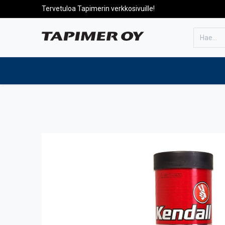
Tervetuloa Tapimerin verkkosivuille!
Etusivulle
Tuotteet
Huolto