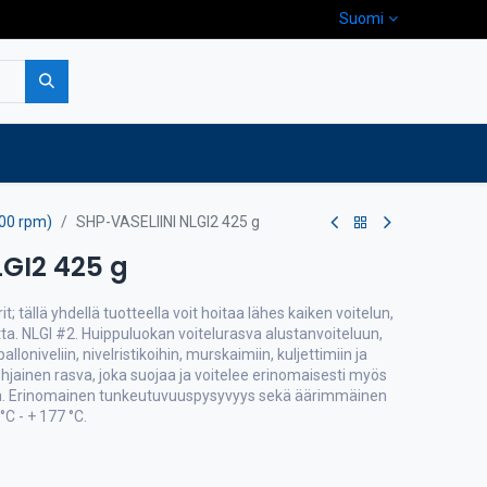
Suomi
pa
Yritys
Ota yhteyttä
00 rpm)
SHP-VASELIINI NLGI2 425 g
LGI2 425 g
kerit; tällä yhdellä tuotteella voit hoitaa lähes kaiken voitelun,
ta. NLGI #2. Huippuluokan voitelurasva alustanvoiteluun,
lloniveliin, nivelristikoihin, murskaimiin, kuljettimiin ja
hjainen rasva, joka suojaa ja voitelee erinomaisesti myös
sa. Erinomainen tunkeutuvuuspysyvyys sekä äärimmäinen
°C - + 177 °C.