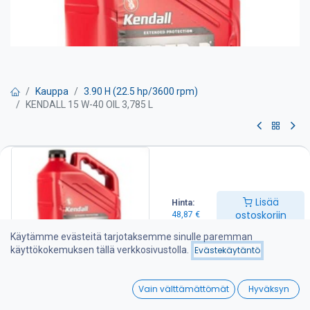
Kauppa
3.90 H (22.5 hp/3600 rpm)
KENDALL 15 W-40 OIL 3,785 L
KENDALL 15 W-40 OIL 3,785 L
Kendall moottori- ja vaihteistoöljyt ovat parafiinirakenteisia
mineraaliöljyjä Pohjois-Amerikan öljyalueelta ja soveltuvat
Lisää
Hinta:
erinomaisesti meridieselmoottoreihin valuvan talvisuojaus- ja
ostoskoriin
48,87
€
paksun voitelukalvo-ominaisuuksiensa takia. Öljyjen hyvistä
käyttö- ja kestävyysominaisuuksista kertoo myös niiden
Käytämme evästeitä tarjotaksemme sinulle paremman
laajamittainen käyttö ammattikoneissa kuten pyöräkuormaajissa
käyttökokemuksen tällä verkkosivustolla.
Evästekäytäntö
ja kaivinkoneissa.
0
Parafiinipohjaisen öljyn ominaisuuksiin kuuluvat hyvä voitelevuus,
Vain välttämättömät
Hyväksyn
Home
Search
Wishlist
vahva kulumisenesto ja erinomaiset suojausominaisuudet