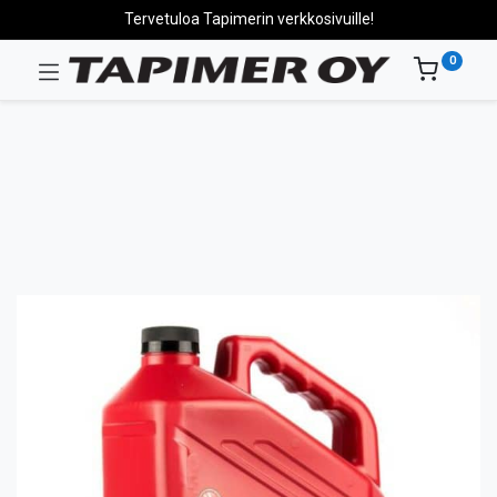
Tervetuloa Tapimerin verkkosivuille!
0