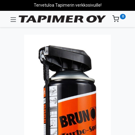
Tervetuloa Tapimerin verkkosivuille!
0