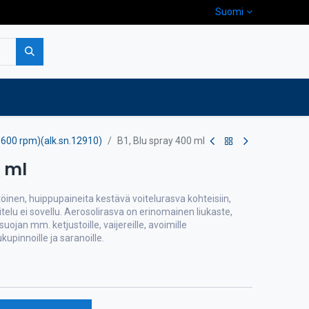
Suomi
pa
Yritys
Ota yhteyttä
3600 rpm)(alk.sn.12910)
B1, Blu spray 400 ml
0 ml
töinen, huippupaineita kestävä voitelurasva kohteisiin,
itelu ei sovellu. Aerosolirasva on erinomainen liukaste,
ojan mm. ketjustoille, vaijereille, avoimille
kupinnoille ja saranoille.