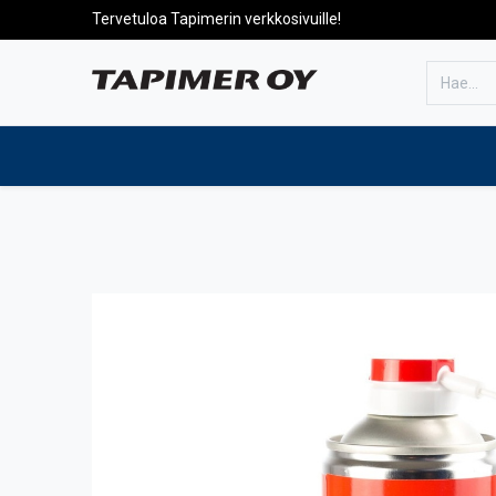
Tervetuloa Tapimerin verkkosivuille!
Etusivulle
Tuotteet
Huolto