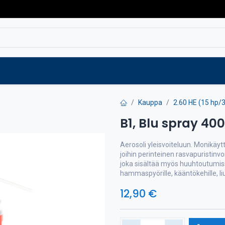
Varaosat
Vaihtokoneet
Verkkokaup
Kauppa
2.60 HE (15 hp/
B1, Blu spray 40
Aerosoli yleisvoiteluun. Monikäyt
joihin perinteinen rasvapuristinvo
joka sisältää myös huuhtoutumissu
hammaspyörille, kääntökehille, liu
12,90
€