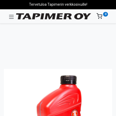
Tervetuloa Tapimerin verkkosivuille!
0