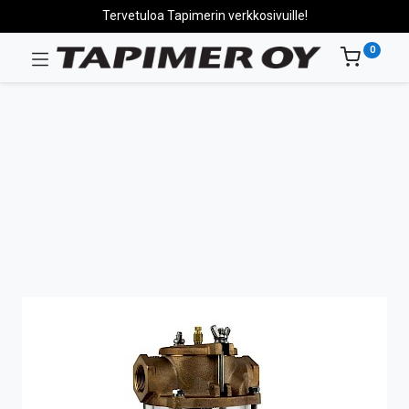
Tervetuloa Tapimerin verkkosivuille!
0