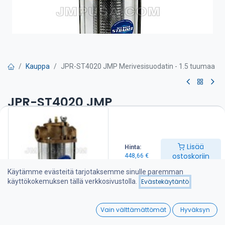
Kauppa
JPR-ST4020 JMP Merivesisuodatin - 1.5 tuumaa
JPR-ST4020 JMP
Merivesisuodatin - 1.5 tuumaa
Tuotteen ominaisuudet:
Lisää
Hinta:
Kestävä pronssivalu
ostoskoriin
448,66
€
Kestävä ruostumaton teräs kromatulla suodatinverkolla
Helppo asentaa
Käytämme evästeitä tarjotaksemme sinulle paremman
Helppo huoltaa ja puhdistaa
käyttökokemuksen tällä verkkosivustolla.
Evästekäytäntö
Suojaa pumppuja ja moottoreita
Läpinäkyvä ja vahva sylinteri
0
O-renkaat parantavat tiivistystä korkean paineen sovelluksissa
Vain välttämättömät
Hyväksyn
Sinkkipalkki
Home
Search
Wishlist