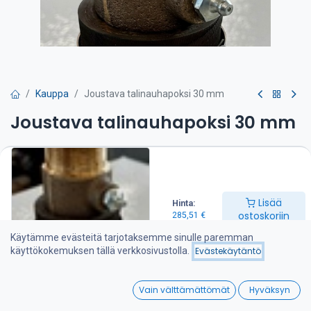
Kauppa
Joustava talinauhapoksi 30 mm
Joustava talinauhapoksi 30 mm
Ø 30 mm potkuriakselille talinauhatiivistyksellä. Talipoksi
kiinnitetään veneen Ø 42,4 mm vannasputkeen
paksuseinämäisellä, erikoisvalmisteisella, kudosvahvistetulla
kumiletkulla.
Lisää
Hinta:
ostoskoriin
285,51
€
285,51
€
Käytämme evästeitä tarjotaksemme sinulle paremman
käyttökokemuksen tällä verkkosivustolla.
Evästekäytäntö
Lisää ostoskoriin
0
Vain välttämättömät
Hyväksyn
Lisää toivelistalle
Home
Search
Wishlist