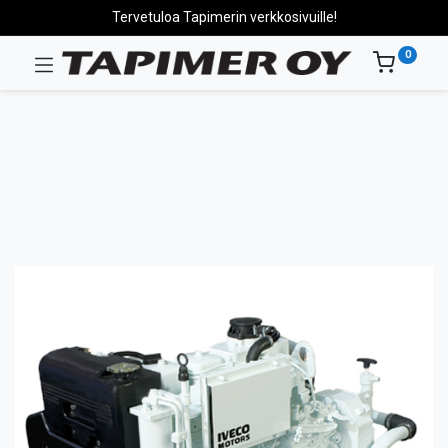
Tervetuloa Tapimerin verkkosivuille!
0