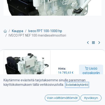
Kauppa
Iveco FPT 100-1000 hp
IVECO FPT NEF 100 meridieselmoottori
IVECO FPT NEF 100
meridieselmoottori
Lisää
Hinta:
-Maksimiteho 100 hp
ostoskoriin
16 785,63
€
-Säätöteho 100 hp
-Iskutilavuus 4.5 l
Käytämme evästeitä tarjotaksemme sinulle paremman
-Paino 450 kg (ilman merivaihdetta)
käyttökokemuksen tällä verkkosivustolla.
Evästekäytäntö
-Huoltoväli 500 h
0
Moottorin varustelu:
Vain välttämättömät
Hyväksyn
-Merivarustus lämmönvaihtimella
Home
Search
Wishlist