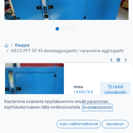
Kauppa
IVECO FPT GP 45 dieselaggregaatti / varavoima-aggregaatti
IVECO FPT GP 45
dieselaggregaatti / varavoima-
Lisää
Hinta:
aggregaatti
ostoskoriin
14 920,70
€
Käytämme evästeitä tarjotaksemme sinulle paremman
Pyydä tarjous
käyttökokemuksen tällä verkkosivustolla.
Evästekäytäntö
40 kVA varavoima dieselaggregaatti
0
Vain välttämättömät
Hyväksyn
Tärkeimmät tiedot:
Home
Search
Wishlist
-Nimellisteho: 45 kVA