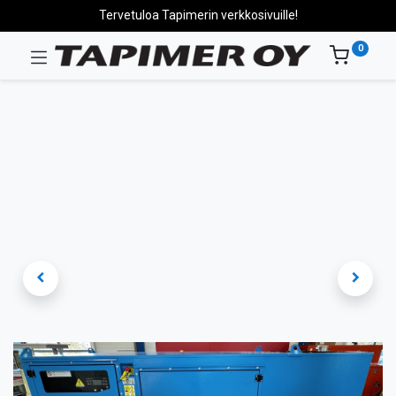
Tervetuloa Tapimerin verkkosivuille!
0