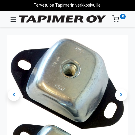
Tervetuloa Tapimerin verkkosivuille!
0