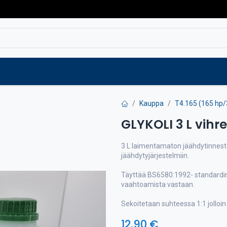
Varaosat
Vaihtokoneet
Verkkokaup
Kauppa
T4.165 (165 hp
GLYKOLI 3 L vihr
3 L laimentamaton jäähdytinneste
jäähdytyjärjestelmiin.
Täyttää BS6580:1992- standardin 
vaahtoamista vastaan.
Sekoitetaan suhteessa 1:1 jolloi
12,90
€