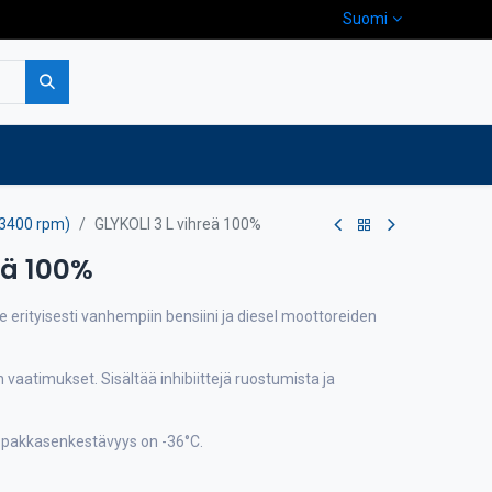
Suomi
pa
Yritys
Ota yhteyttä
/3400 rpm)
GLYKOLI 3 L vihreä 100%
eä 100%
 erityisesti vanhempiin bensiini ja diesel moottoreiden
vaatimukset. Sisältää inhibiittejä ruostumista ja
n pakkasenkestävyys on -36°C.