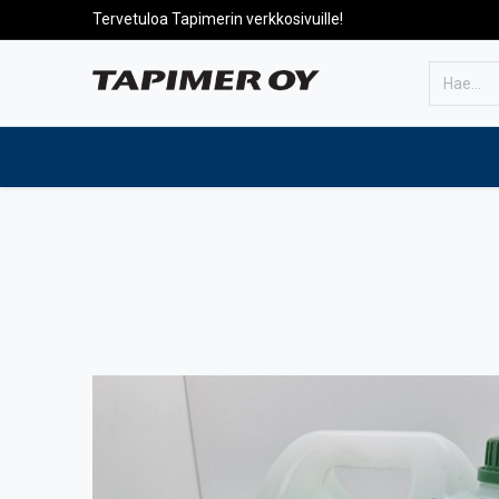
Tervetuloa Tapimerin verkkosivuille!
Etusivulle
Tuotteet
Huolto