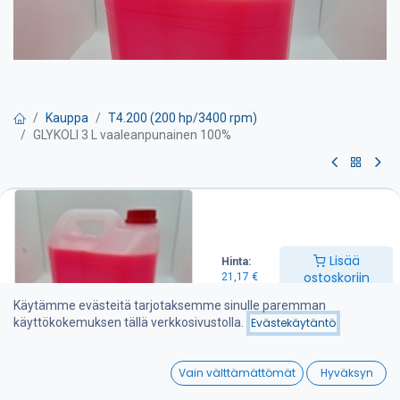
Kauppa
T4.200 (200 hp/3400 rpm)
GLYKOLI 3 L vaaleanpunainen 100%
GLYKOLI 3 L vaaleanpunainen
100%
Lisää
Hinta:
3L G11 pitkän vaihtovälin laimentamaton jäähdytysneste.
ostoskoriin
21,17
€
Soveltuu myös runsaasti alumiinia sisältäviin moottoreihin.
Käytämme evästeitä tarjotaksemme sinulle paremman
käyttökokemuksen tällä verkkosivustolla.
Evästekäytäntö
Täyttää useimpien OEM- moottorinvalmistajien uusimmat
vaatimustasot. Tuote on silikaatti-, nitriitti-, amiini- ja
0
fosfaattivapaa.
Vain välttämättömät
Hyväksyn
Home
Search
Wishlist