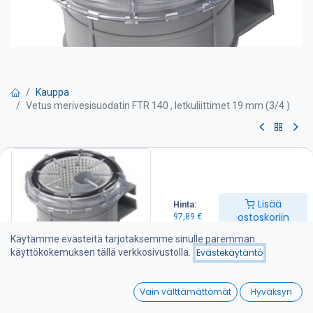
Kauppa
Vetus merivesisuodatin FTR 140 , letkuliittimet 19 mm (3/4 )
Vetus merivesisuodatin FTR 140 ,
letkuliittimet 19 mm (3/4 )
Lisää
Hinta:
Pienikokoinen Vetus FTR merivvesisuodatin moottorin
ostoskoriin
97,89
€
jäähdytysveden suodattamiseen irtoroskista yms.
Käytämme evästeitä tarjotaksemme sinulle paremman
Letkuyhteet: Ø 19 mm
käyttökokemuksen tällä verkkosivustolla.
Evästekäytäntö
Suositeltu syöttö: 51 l/min
Materiaali
0
Runko: polypropeenia
Vain välttämättömät
Hyväksyn
Suodin: polyeteeniä
Home
Search
Wishlist