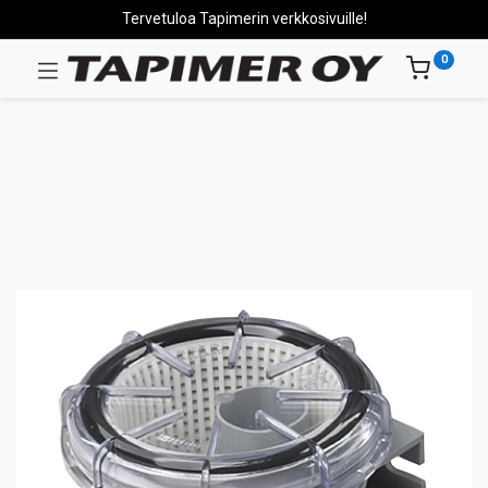
Tervetuloa Tapimerin verkkosivuille!
0