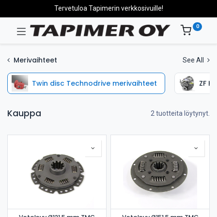
Tervetuloa Tapimerin verkkosivuille!
0
Merivaihteet
See All
Twin disc Technodrive merivaihteet
ZF Hu
Kauppa
2 tuotteita löytynyt.