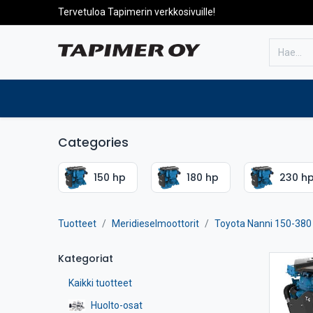
Tervetuloa Tapimerin verkkosivuille!
Etusivulle
Tuotteet
Huolto
Categories
150 hp
180 hp
230 h
Tuotteet
Meridieselmoottorit
Toyota Nanni 150-380
Kategoriat
Kaikki tuotteet
Huolto-osat