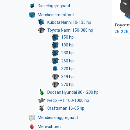
Dieselaggregaatit
Meridieselmoottorit
Kubota Nanni 10-135 hp
L
Toyota Nanni 150-380 hp
25 225
150 hp
180 hp
230 hp
260 hp
320 hp
349 hp
370 hp
Doosan Hyundai 80-1200 hp
Iveco FPT 100-1000 hp
Craftsman 16-65 hp
Meridieselaggregaatit
Merivaihteet