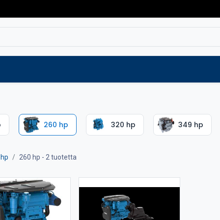
Varaosat
Vaihtokoneet
Verkkokaup
p
260 hp
320 hp
349 hp
 hp
260 hp
- 2 tuotetta