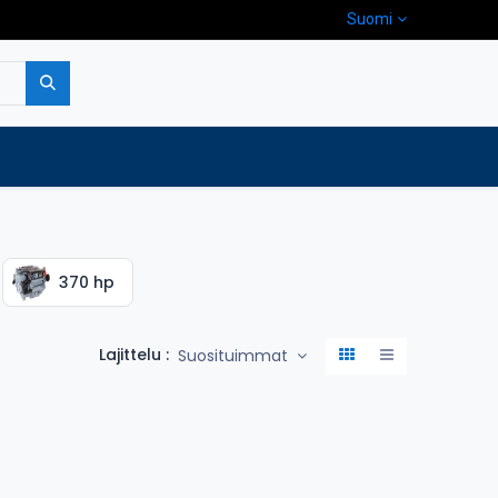
Suomi
pa
Yritys
Ota yhteyttä
370 hp
Lajittelu :
Suosituimmat