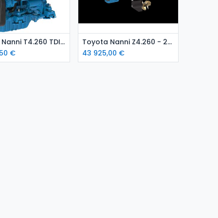
isää ostoskoriin
Lisää ostoskoriin
Toyota Nanni T4.260 TDI - 260hp meridieselmoottori
Toyota Nanni Z4.260 - 260hp meridieselmoottori perävetolaitteella
,50
€
43 925,00
€