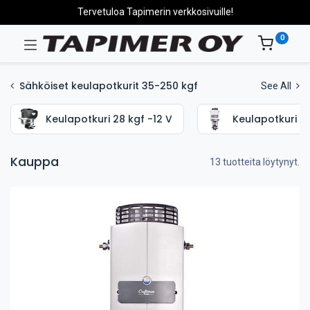
Tervetuloa Tapimerin verkkosivuille!
0
Sähköiset keulapotkurit 35-250 kgf
See All
Keulapotkuri 28 kgf -12 V
Keulapotkuri 35
Kauppa
13 tuotteita löytynyt.