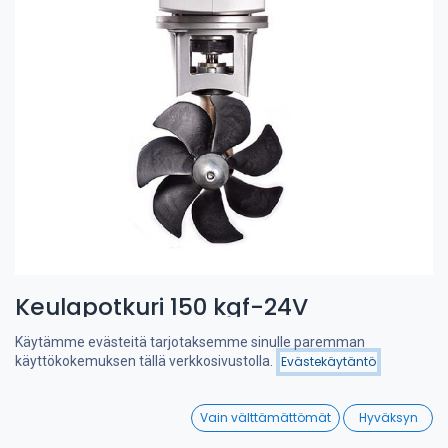
Keulapotkuri 150 kgf-24V
Teho 6.5 kW – Tunneli 250 mm -työntö 150 kgf
Käytämme evästeitä tarjotaksemme sinulle paremman
käyttökokemuksen tällä verkkosivustolla.
Evästekäytäntö
Suodattimet
Suosituimmat
CRAFTSMAN KEULAOHJAUSPOTKURIT
0
Tehokas ja hiljainen keulapotkuri, suunniteltu Hollannissa.
Vain välttämättömät
Hyväksyn
Home
Search
Wishlist
Erikoissuunnitellut 7-lapaiset potkurit antavat erittäin suuren