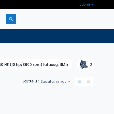
Suomi
pa
Yritys
Ota yhteyttä
40 HE (10 hp/3600 rpm) latausg. 16Ah
2.40 HE (10 
Lajittelu :
Suosituimmat