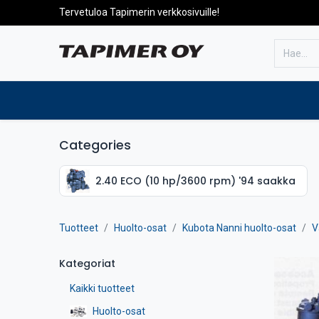
Tervetuloa Tapimerin verkkosivuille!
Etusivulle
Tuotteet
Huolto
Categories
2.40 ECO (10 hp/3600 rpm) '94 saakka
Tuotteet
Huolto-osat
Kubota Nanni huolto-osat
V
Kategoriat
Kaikki tuotteet
Huolto-osat