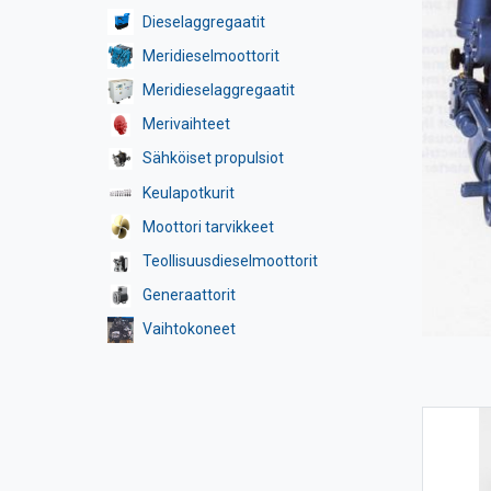
Dieselaggregaatit
Meridieselmoottorit
Meridieselaggregaatit
Merivaihteet
Sähköiset propulsiot
Keulapotkurit
Moottori tarvikkeet
Teollisuusdieselmoottorit
Generaattorit
Vaihtokoneet