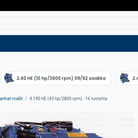
Varaosat
Vaihtokoneet
Verkkokaup
2.40 HE (10 hp/3600 rpm) 09/92 saakka
2.
anhat mallit
4.190 HE (43 hp/2800 rpm)
- 16 tuotetta