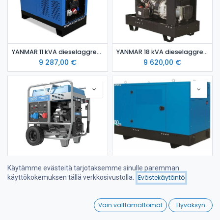
YANMAR 11 kVA dieselaggregaatti kotelossa STAGE 5
YANMAR 18 kVA dieselaggregaatti avoin STAGE 5 - dieselgeneraattori
9 287,00
€
9 620,00
€
Dual 20000SP 20,7 kVA varavoima-aggregaatti
YANMAR 18 kVA dieselaggregaatti kotelossa STAGE 5
Käytämme evästeitä tarjotaksemme sinulle paremman
4 980,00
€
11 550,00
€
käyttökokemuksen tällä verkkosivustolla.
Evästekäytäntö
Suodattimet
Suosituimmat
0
Vain välttämättömät
Hyväksyn
Home
Search
Wishlist