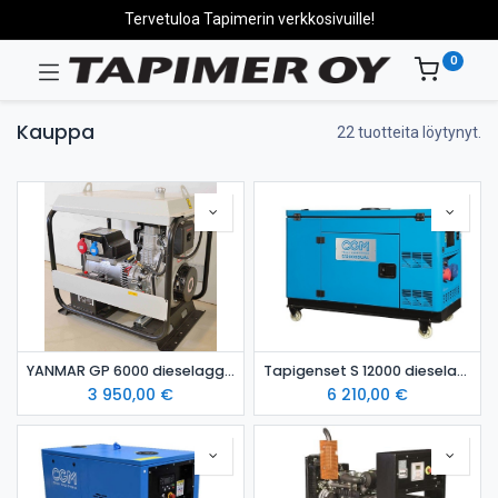
Tervetuloa Tapimerin verkkosivuille!
0
Kauppa
22 tuotteita löytynyt.
YANMAR GP 6000 dieselaggregaatti / varavoima-aggregaatti
Tapigenset S 12000 dieselaggregaatti / varavoima
3 950,00
€
6 210,00
€