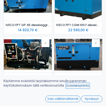
IVECO FPT GP 45 dieselaggregaatti / varavoima-aggregaatti
IVECO FPT CGM 100 F dieselaggregaatti / varavoima-aggregaatti
14 920,70
€
22 590,00
€
Iveco FPT GP 110 dieselaggregaatti-avoin / varavoima-aggregaatti
YANMAR GP 44 dieselaggregaatti Stage 5
Käytämme evästeitä tarjotaksemme sinulle paremman
19 295,63
€
23 999,99
€
käyttökokemuksen tällä verkkosivustolla.
Evästekäytäntö
Suodattimet
Suosituimmat
0
Vain välttämättömät
Hyväksyn
Home
Search
Wishlist