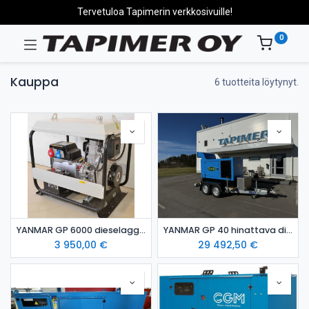
Tervetuloa Tapimerin verkkosivuille!
0
Kauppa
6 tuotteita löytynyt.
YANMAR GP 6000 dieselaggregaatti / varavoima-aggregaatti
YANMAR GP 40 hinattava dieselaggregaatti varavoimalaite Stage 5
3 950,00
€
29 492,50
€