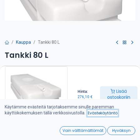
Kauppa
Tankki 80 L
Tankki 80 L
TANKKI 80 LTR
Tuotenumero CA.010.20080
Nettovetoisuus 80 litraa
Täyttäletkun liitos Ø 38
Lisää
Hinta:
Huohottimen liitos Ø 19
ostoskoriin
276,10
€
Ulkomitat 1000 x 380 x 250 mm
Paino 7,8 kg
Käytämme evästeitä tarjotaksemme sinulle paremman
käyttökokemuksen tällä verkkosivustolla.
Evästekäytäntö
276,10
€
0
Vain välttämättömät
Hyväksyn
Lisää ostoskoriin
Home
Search
Wishlist