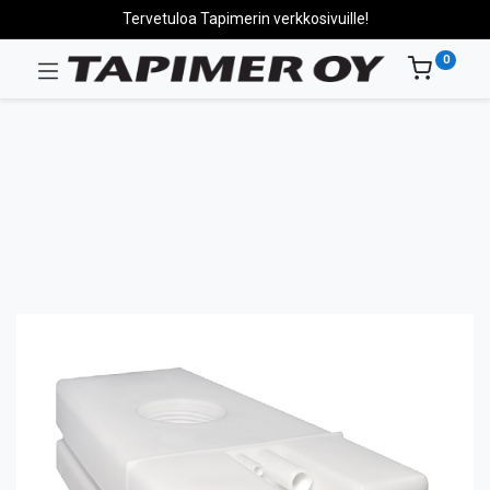
Tervetuloa Tapimerin verkkosivuille!
0