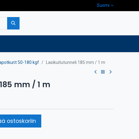
Suomi
pa
Yritys
Ota yhteyttä
apotkurit 50-180 kgf
Lasikuitutunneli 185 mm / 1 m
 185 mm / 1 m
ää ostoskoriin