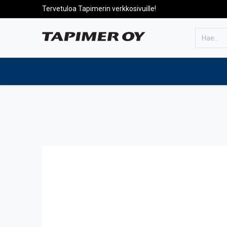
Tervetuloa Tapimerin verkkosivuille!
Etusivulle
Tuotteet
Huolto