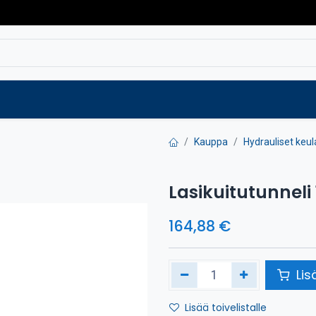
Varaosat
Vaihtokoneet
Verkkokaup
Kauppa
Hydrauliset keul
Lasikuitutunneli
164,88
€
Lis
Lisää toivelistalle