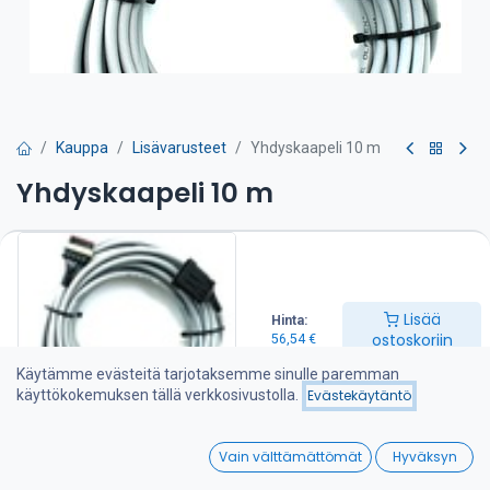
Kauppa
Lisävarusteet
Yhdyskaapeli 10 m
Yhdyskaapeli 10 m
56,54
€
Lisää ostoskoriin
Lisää
Hinta:
ostoskoriin
56,54
€
Lisää toivelistalle
Käytämme evästeitä tarjotaksemme sinulle paremman
käyttökokemuksen tällä verkkosivustolla.
Evästekäytäntö
Jaa :
0
Vain välttämättömät
Hyväksyn
Home
Search
Wishlist