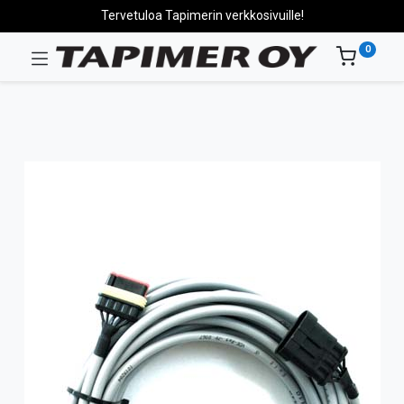
Tervetuloa Tapimerin verkkosivuille!
0