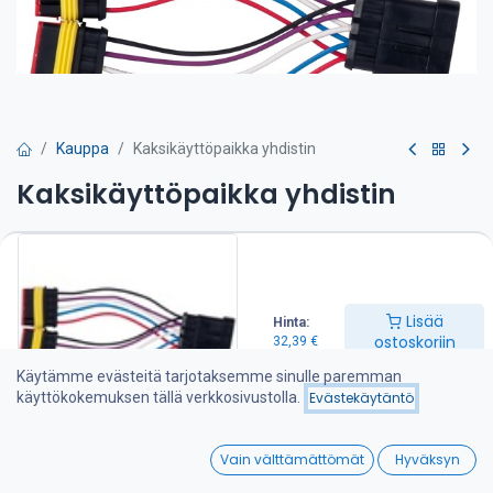
Kauppa
Kaksikäyttöpaikka yhdistin
Kaksikäyttöpaikka yhdistin
32,39
€
Lisää ostoskoriin
Lisää
Hinta:
ostoskoriin
32,39
€
Lisää toivelistalle
Käytämme evästeitä tarjotaksemme sinulle paremman
käyttökokemuksen tällä verkkosivustolla.
Evästekäytäntö
Jaa :
0
Vain välttämättömät
Hyväksyn
Home
Search
Wishlist