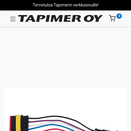
Tervetuloa Tapimerin verkkosivuille!
0