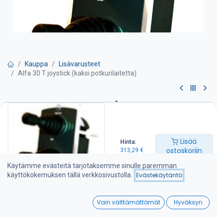
Kauppa
Lisävarusteet
Alfa 30 T joystick (kaksi potkurilaitetta)
Alfa 30 T joystick (kaksi
potkurilaitetta)
Lisää
Hinta:
Sopii keula sekä peräpotkurille
ostoskoriin
313,29
€
-sisältää vaihtoviiveyksikön
Käytämme evästeitä tarjotaksemme sinulle paremman
-automaattinen poiskytkennän säätö
käyttökokemuksen tällä verkkosivustolla.
Evästekäytäntö
-jatkuvan käytön suojaus
0
313,29
€
Vain välttämättömät
Hyväksyn
Home
Search
Wishlist