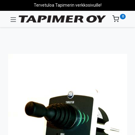
Tervetuloa Tapimerin verkkosivuille!
0