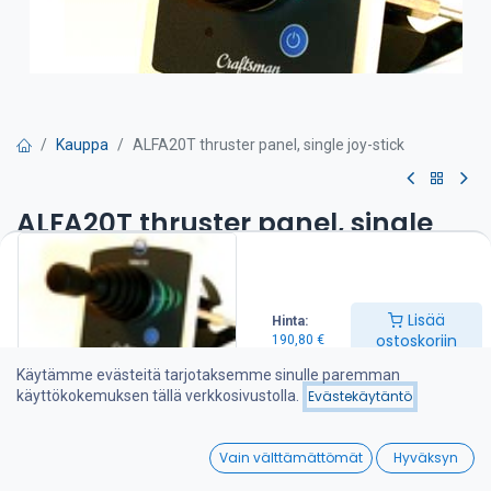
Kauppa
ALFA20T thruster panel, single joy-stick
ALFA20T thruster panel, single
joy-stick
Alfa 20 paneli yhdellä joystickilla
Lisää
Hinta:
ostoskoriin
190,80
€
-sisältää vaihtoviiveyksikön
-automaattinen poiskytkennän säätö
Käytämme evästeitä tarjotaksemme sinulle paremman
j-atkuvan käytön suojaus
käyttökokemuksen tällä verkkosivustolla.
Evästekäytäntö
190,80
€
0
Vain välttämättömät
Hyväksyn
Home
Search
Wishlist