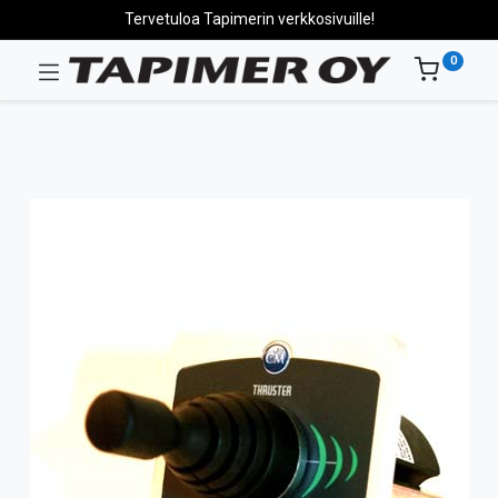
Tervetuloa Tapimerin verkkosivuille!
0