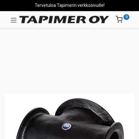
Tervetuloa Tapimerin verkkosivuille!
0