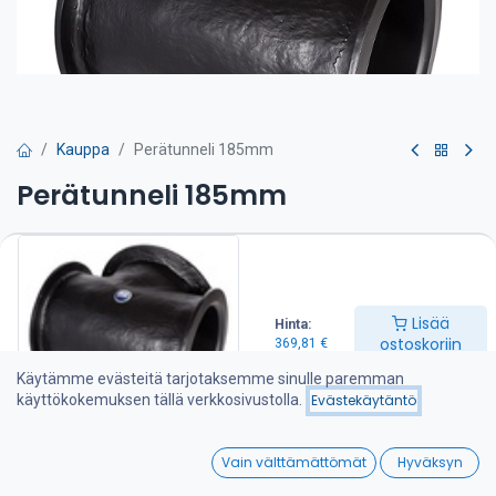
Kauppa
Perätunneli 185mm
Perätunneli 185mm
369,81
€
Lisää ostoskoriin
Lisää
Hinta:
ostoskoriin
369,81
€
Lisää toivelistalle
Käytämme evästeitä tarjotaksemme sinulle paremman
käyttökokemuksen tällä verkkosivustolla.
Evästekäytäntö
Jaa :
0
Vain välttämättömät
Hyväksyn
Home
Search
Wishlist