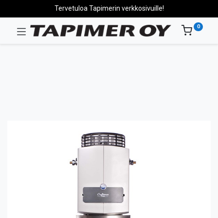
Tervetuloa Tapimerin verkkosivuille!
0