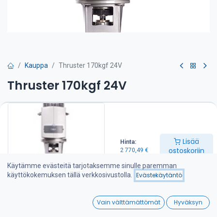
Kauppa
Thruster 170kgf 24V
Thruster 170kgf 24V
Tehokas ja hiljainen 7-lapainen keulapotkuri Hollannista. Teho 11.3
kW / 24 V, tunneli 250 mm.
Huoltovapaa erikoismuovipotkuri joka on suunniteltu antamaan
Lisää
Hinta:
tehokasta työntövoimaa molempiin suuntiin. Helppo suojasinkin
ostoskoriin
2 770,49
€
vaihto.
Käytämme evästeitä tarjotaksemme sinulle paremman
Craftsman marine käyttää samoja peruskomponentteja
käyttökokemuksen tällä verkkosivustolla.
Evästekäytäntö
keulapotkureissaan (mm. sähkömoottori) kuin useat
eurooppalaiset toimittajat.
0
Vain välttämättömät
Hyväksyn
Vakiovarusteet:
Home
Search
Wishlist
moottorin lämpötilasuojaus