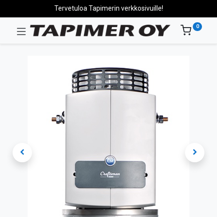
Tervetuloa Tapimerin verkkosivuille!
0