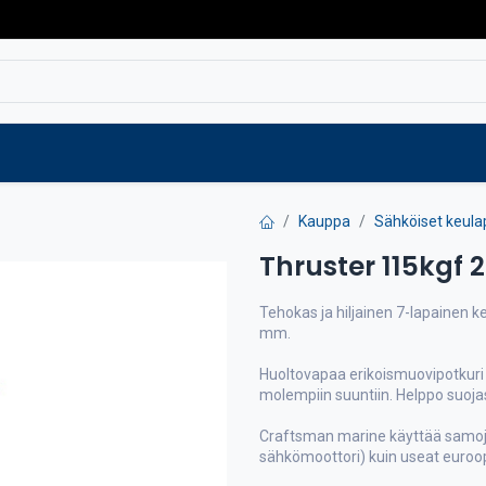
Varaosat
Vaihtokoneet
Verkkokaup
Kauppa
Sähköiset keula
Thruster 115kgf 
Tehokas ja hiljainen 7-lapainen ke
mm.
Huoltovapaa erikoismuovipotkuri
molempiin suuntiin. Helppo suojas
Craftsman marine käyttää samo
sähkömoottori) kuin useat euroop