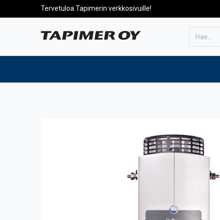
Tervetuloa Tapimerin verkkosivuille!
Etusivulle
Tuotteet
Huolto