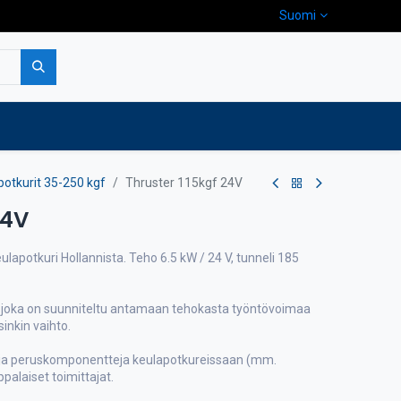
Suomi
pa
Yritys
Ota yhteyttä
potkurit 35-250 kgf
Thruster 115kgf 24V
24V
ulapotkuri Hollannista. Teho 6.5 kW / 24 V, tunneli 185
 joka on suunniteltu antamaan tehokasta työntövoimaa
inkin vaihto.
ja peruskomponentteja keulapotkureissaan (mm.
palaiset toimittajat.