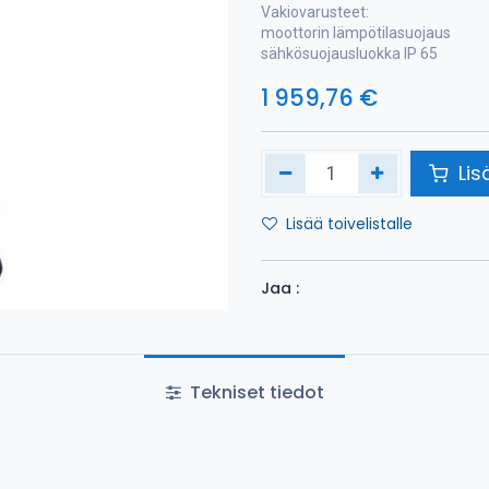
Vakiovarusteet:
moottorin lämpötilasuojaus
sähkösuojausluokka IP 65
1 959,76
€
Lis
Lisää toivelistalle
Jaa :
Tekniset tiedot