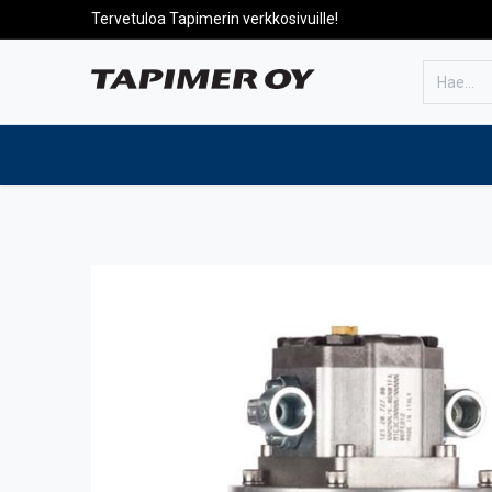
Tervetuloa Tapimerin verkkosivuille!
Etusivulle
Tuotteet
Huolto