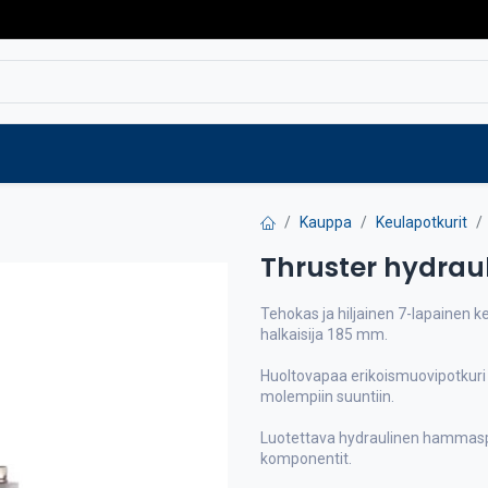
Varaosat
Vaihtokoneet
Verkkokaup
Kauppa
Keulapotkurit
Thruster hydraul
Tehokas ja hiljainen 7-lapainen k
halkaisija 185 mm.
Huoltovapaa erikoismuovipotkuri
molempiin suuntiin.
Luotettava hydraulinen hammasp
komponentit.