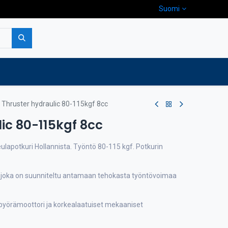
Suomi
pa
Yritys
Ota yhteyttä
Thruster hydraulic 80-115kgf 8cc
ic 80-115kgf 8cc
eulapotkuri Hollannista. Työntö 80-115 kgf. Potkurin
 joka on suunniteltu antamaan tehokasta työntövoimaa
yörämoottori ja korkealaatuiset mekaaniset