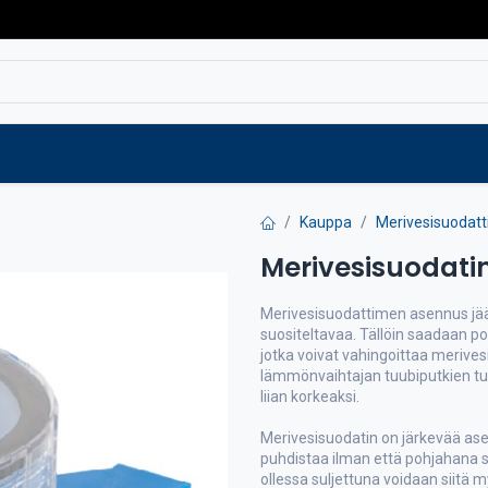
Varaosat
Vaihtokoneet
Verkkokaup
Kauppa
Merivesisuodat
Merivesisuodati
Merivesisuodattimen asennus jää
suositeltavaa. Tällöin saadaan p
jotka voivat vahingoittaa merive
lämmönvaihtajan tuubiputkien tukk
liian korkeaksi.
Merivesisuodatin on järkevää asen
puhdistaa ilman että pohjahana 
ollessa suljettuna voidaan siitä