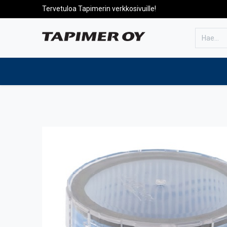
Tervetuloa Tapimerin verkkosivuille!
Etusivulle
Tuotteet
Huolto