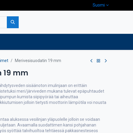
Suomi
pa
Yritys
Ota yhteyttä
timet
Merivesisuodatin 19 mm
n 19 mm
hdytysveden sisäänoton imulinjaan on erittäin
oistetuksi meri/järviveden mukana tulevat epäpuhtaudet
sipumpun kumista siipipyörää tai aiheuttaa
iutumisen jolloin tietysti moottorin lämpötila voi nousta
taa aluksessa vesilinjan yläpuolelle jolloin se voidaan
suljetaan. Avaamalla suodattimen kansi pohjahanan
 myös syöttää talvihuoltoa tehtäessä pakkasnesteseos