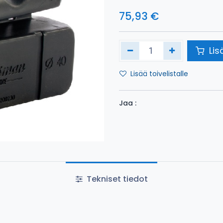
75,93
€
Lis
Lisää toivelistalle
Jaa :
Tekniset tiedot