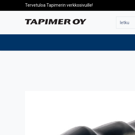
Tervetuloa Tapimerin verkkosivuille!
Etusivulle
Tuotteet
Huolto