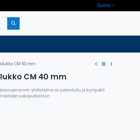
Suomi
pa
Yritys
Ota yhteyttä
ilukko CM 40 mm
ilukko CM 40 mm
änenvaimennin-yhdistelmä on patentoitu ja kompakti
n märkään pakoputkistoon.