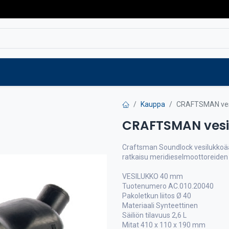
Varaosat
Vaihtokoneet
Verkkokaup
Kauppa
CRAFTSMAN ves
CRAFTSMAN ves
Craftsman Soundlock vesilukkoä
ratkaisu meridieselmoottoreide
VESILUKKO 40 mm
Tuotenumero AC.010.20040
Pakoletkun liitos Ø 40
Materiaali Synteettinen
Säiliön tilavuus 2,6 L
Mitat 410 x 110 x 190 mm