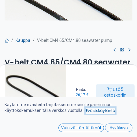
Kauppa
V-belt CM4.65/CM4.80 seawater pump
V-belt CM4.65/CM4.80 seawater
pump
26,17
€
Lisää
Hinta:
ostoskoriin
26,17
€
Käytämme evästeitä tarjotaksemme sinulle paremman
Lisää ostoskoriin
käyttökokemuksen tällä verkkosivustolla.
Evästekäytäntö
Lisää toivelistalle
0
Vain välttämättömät
Hyväksyn
Home
Search
Wishlist