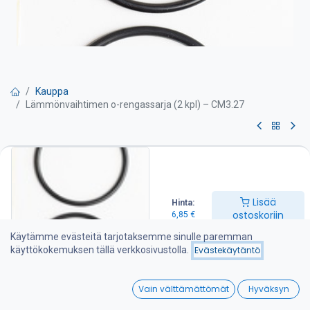
Kauppa
Lämmönvaihtimen o-rengassarja (2 kpl) – CM3.27
Lämmönvaihtimen o-
rengassarja (2 kpl) – CM3.27
Lisää
Hinta:
6,85
€
ostoskoriin
6,85
€
Käytämme evästeitä tarjotaksemme sinulle paremman
käyttökokemuksen tällä verkkosivustolla.
Evästekäytäntö
Lisää ostoskoriin
0
Lisää toivelistalle
Vain välttämättömät
Hyväksyn
Home
Search
Wishlist