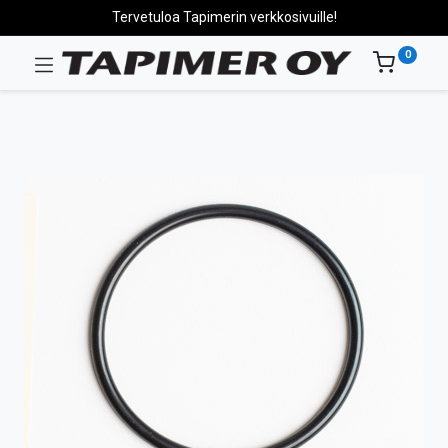
Tervetuloa Tapimerin verkkosivuille!
0