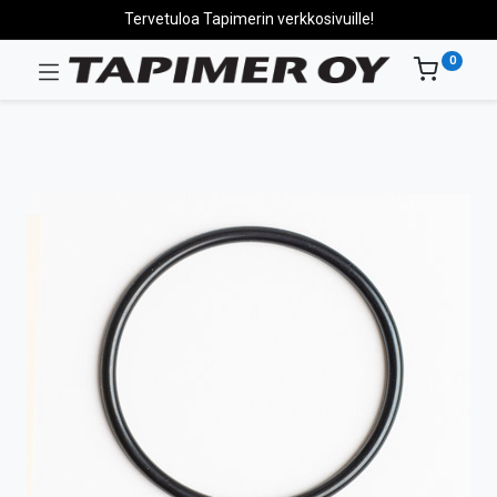
Tervetuloa Tapimerin verkkosivuille!
0