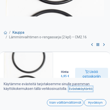
Kauppa
Lämmönvaihtimen o-rengassarja (2 kpl) – CM2.16
Lämmönvaihtimen o-
rengassarja (2 kpl) – CM2.16
Lisää
Hinta:
6,85
€
ostoskoriin
6,85
€
Käytämme evästeitä tarjotaksemme sinulle paremman
käyttökokemuksen tällä verkkosivustolla.
Evästekäytäntö
Lisää ostoskoriin
0
Lisää toivelistalle
Vain välttämättömät
Hyväksyn
Home
Search
Wishlist