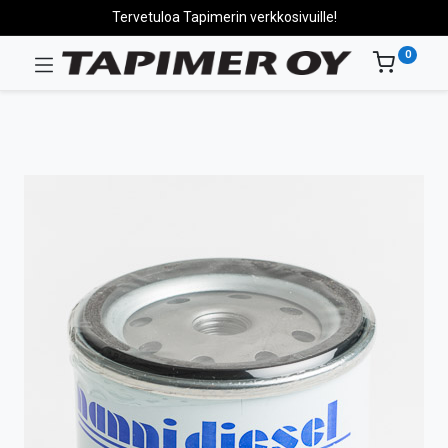
Tervetuloa Tapimerin verkkosivuille!
0