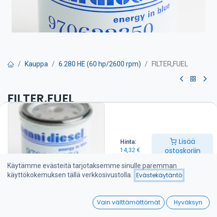
Kauppa
6.280 HE (60 hp/2600 rpm)
FILTER,FUEL
FILTER,FUEL
Polttoainesuodatin on suositeltava vaihtaa kerran vuodessa
14,32
€
Lisää
Hinta:
ostoskoriin
14,32
€
Käytämme evästeitä tarjotaksemme sinulle paremman
Lisää ostoskoriin
käyttökokemuksen tällä verkkosivustolla.
Evästekäytäntö
Lisää toivelistalle
0
Vain välttämättömät
Hyväksyn
Home
Search
Wishlist