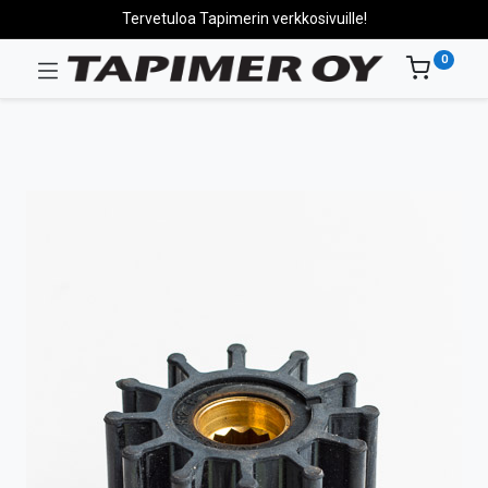
Tervetuloa Tapimerin verkkosivuille!
0