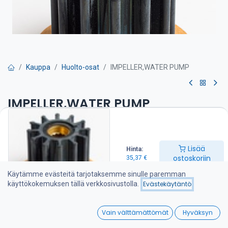
Kauppa
Huolto-osat
IMPELLER,WATER PUMP
IMPELLER,WATER PUMP
Siipipyörä on suositeltava pitää varalla veneessä
35,37
€
Lisää
Hinta:
ostoskoriin
35,37
€
Käytämme evästeitä tarjotaksemme sinulle paremman
Lisää ostoskoriin
käyttökokemuksen tällä verkkosivustolla.
Evästekäytäntö
Lisää toivelistalle
0
Vain välttämättömät
Hyväksyn
Home
Search
Wishlist