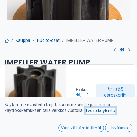
Kauppa
Huolto-osat
IMPELLER,WATER PUMP
IMPELLER,WATER PUMP
Siipipyörä on suositeltava pitää varalla veneessä
46,11
€
Lisää
Hinta:
ostoskoriin
46,11
€
Käytämme evästeitä tarjotaksemme sinulle paremman
Lisää ostoskoriin
käyttökokemuksen tällä verkkosivustolla.
Evästekäytäntö
Lisää toivelistalle
0
Vain välttämättömät
Hyväksyn
Home
Search
Wishlist