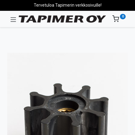
Tervetuloa Tapimerin verkkosivuille!
0