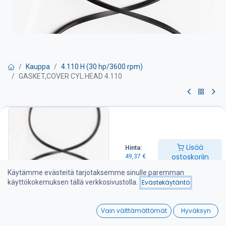
Kauppa
4.110 H (30 hp/3600 rpm)
GASKET,COVER CYL:HEAD 4.110
GASKET,COVER CYL:HEAD 4.110
Venttiilivälykset on tarkistettava huolto-ohjeen mukaan
Lisää
Hinta:
49,37
€
ostoskoriin
49,37
€
Käytämme evästeitä tarjotaksemme sinulle paremman
käyttökokemuksen tällä verkkosivustolla.
Evästekäytäntö
Lisää ostoskoriin
0
Lisää toivelistalle
Vain välttämättömät
Hyväksyn
Home
Search
Wishlist