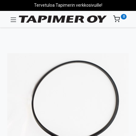
Tervetuloa Tapimerin verkkosivuille!
0