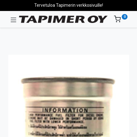
Tervetuloa Tapimerin verkkosivuille!
0