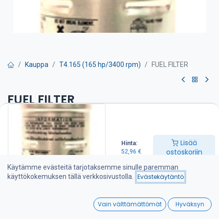
Kauppa
T4.165 (165 hp/3400 rpm)
FUEL FILTER
FUEL FILTER
Polttoainesuodatin on suositeltava vaihtaa kerran vuodessa
52,96
€
Lisää
Hinta:
ostoskoriin
52,96
€
Käytämme evästeitä tarjotaksemme sinulle paremman
Lisää ostoskoriin
käyttökokemuksen tällä verkkosivustolla.
Evästekäytäntö
Lisää toivelistalle
0
Vain välttämättömät
Hyväksyn
Home
Search
Wishlist