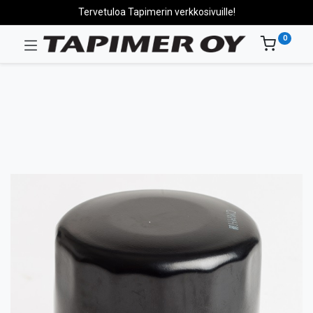
Tervetuloa Tapimerin verkkosivuille!
0