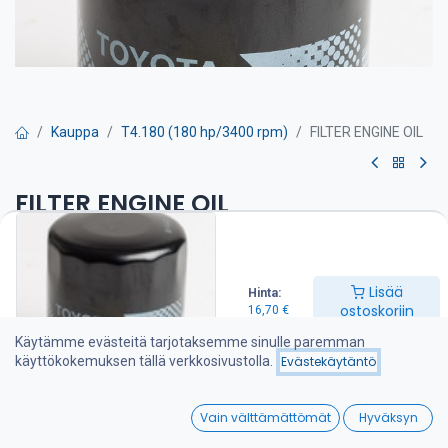
Kauppa
T4.180 (180 hp/3400 rpm)
FILTER ENGINE OIL
FILTER ENGINE OIL
Öljynsuodatin on suositeltava vaihtaa kerran vuodessa
16,70
€
Lisää
Hinta:
ostoskoriin
16,70
€
Käytämme evästeitä tarjotaksemme sinulle paremman
Lisää ostoskoriin
käyttökokemuksen tällä verkkosivustolla.
Evästekäytäntö
Lisää toivelistalle
0
Vain välttämättömät
Hyväksyn
Home
Search
Wishlist