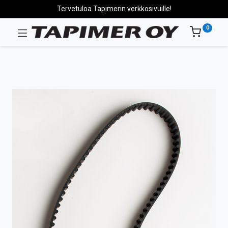
Tervetuloa Tapimerin verkkosivuille!
0