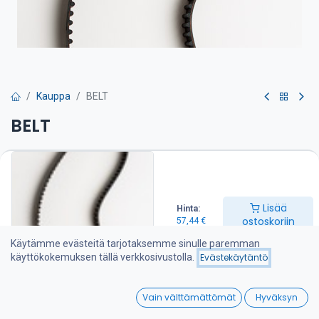
Kauppa
BELT
BELT
Hihna on suositeltava pitää varalla veneessä
57,44
€
Lisää
Hinta:
ostoskoriin
57,44
€
Lisää ostoskoriin
Käytämme evästeitä tarjotaksemme sinulle paremman
käyttökokemuksen tällä verkkosivustolla.
Evästekäytäntö
Lisää toivelistalle
0
Vain välttämättömät
Hyväksyn
Jaa :
Home
Search
Wishlist