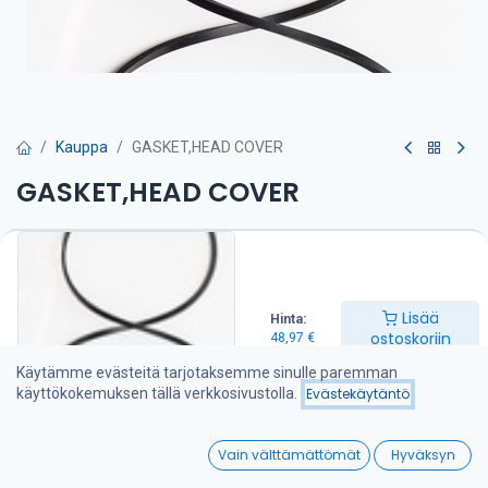
Kauppa
GASKET,HEAD COVER
GASKET,HEAD COVER
Venttiilivälykset on tarkistettava huolto-ohjeen mukaan
48,97
€
Lisää
Hinta:
ostoskoriin
48,97
€
Lisää ostoskoriin
Käytämme evästeitä tarjotaksemme sinulle paremman
käyttökokemuksen tällä verkkosivustolla.
Evästekäytäntö
Lisää toivelistalle
0
Vain välttämättömät
Hyväksyn
Jaa :
Home
Search
Wishlist