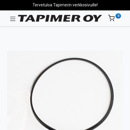
Tervetuloa Tapimerin verkkosivuille!
0