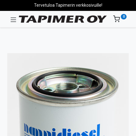
Tervetuloa Tapimerin verkkosivuille!
0