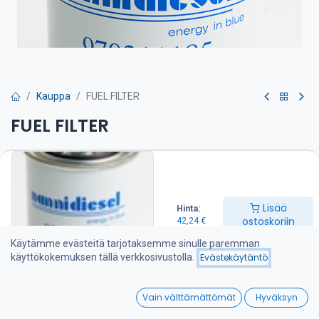
Kauppa
FUEL FILTER
FUEL FILTER
Polttoainesuodatin on suositeltava vaihtaa kerran vuodessa
42,24
€
Lisää
Hinta:
ostoskoriin
42,24
€
Lisää ostoskoriin
Käytämme evästeitä tarjotaksemme sinulle paremman
käyttökokemuksen tällä verkkosivustolla.
Evästekäytäntö
Lisää toivelistalle
0
Vain välttämättömät
Hyväksyn
Jaa :
Home
Search
Wishlist