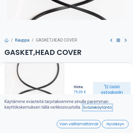
Kauppa
GASKET,HEAD COVER
GASKET,HEAD COVER
Venttiilivälykset on tarkistettava huolto-ohjeen mukaan
79,05
€
Lisää
Hinta:
ostoskoriin
79,05
€
Lisää ostoskoriin
Käytämme evästeitä tarjotaksemme sinulle paremman
käyttökokemuksen tällä verkkosivustolla.
Evästekäytäntö
Lisää toivelistalle
0
Vain välttämättömät
Hyväksyn
Jaa :
Home
Search
Wishlist