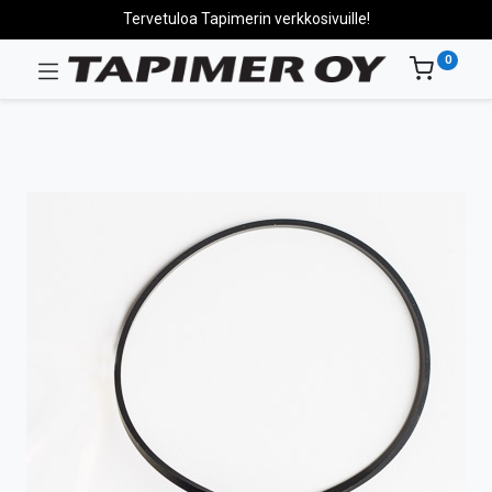
Tervetuloa Tapimerin verkkosivuille!
0