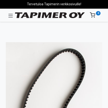
Tervetuloa Tapimerin verkkosivuille!
0