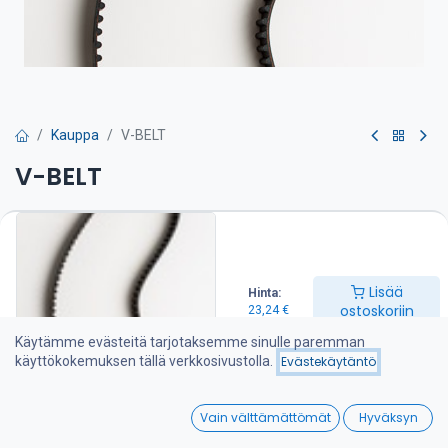
Kauppa
V-BELT
V-BELT
Hihna on suositeltava pitää varalla veneessä
23,24
€
Lisää
Hinta:
ostoskoriin
23,24
€
Lisää ostoskoriin
Käytämme evästeitä tarjotaksemme sinulle paremman
käyttökokemuksen tällä verkkosivustolla.
Evästekäytäntö
Lisää toivelistalle
0
Vain välttämättömät
Hyväksyn
Jaa :
Home
Search
Wishlist