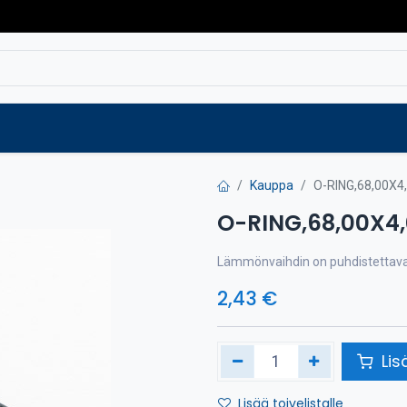
Varaosat
Vaihtokoneet
Verkkokaup
Kauppa
O-RING,68,00X4
O-RING,68,00X4
Lämmönvaihdin on puhdistettava h
2,43
€
Lis
Lisää toivelistalle