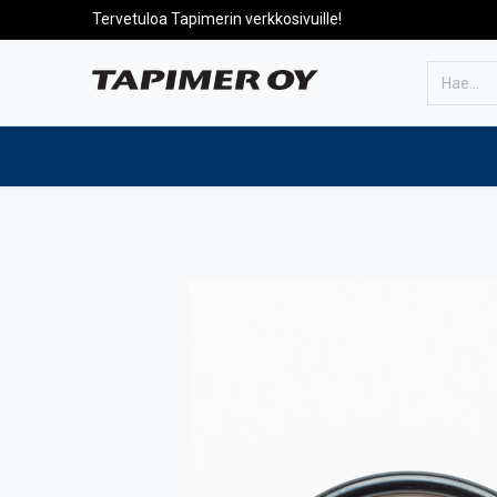
Tervetuloa Tapimerin verkkosivuille!
Etusivulle
Tuotteet
Huolto