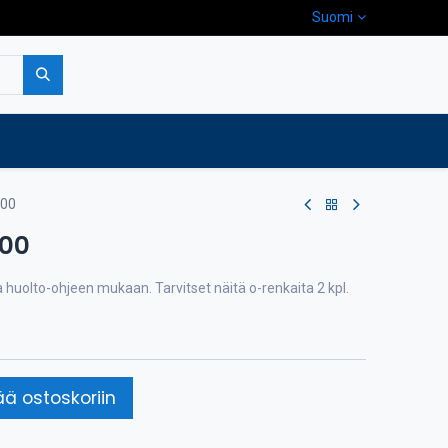
Suomi
pa
Yritys
Ota yhteyttä
,00
,00
uolto-ohjeen mukaan. Tarvitset näitä o-renkaita 2 kpl.
ää ostoskoriin