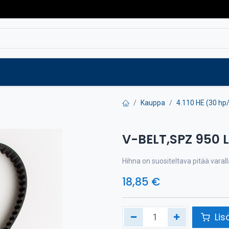
Varaosat
Vaihtokoneet
Verkkokaup
Kauppa
4.110 HE (30 hp
V-BELT,SPZ 950 
Hihna on suositeltava pitää vara
18,85
€
Lis