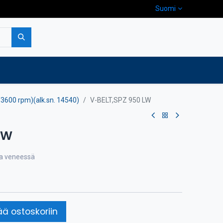
Suomi
pa
Yritys
Ota yhteyttä
/3600 rpm)(alk.sn. 14540)
V-BELT,SPZ 950 LW
LW
lla veneessä
ää ostoskoriin