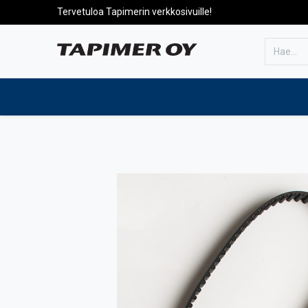
Tervetuloa Tapimerin verkkosivuille!
Etusivulle
Tuotteet
Huolto