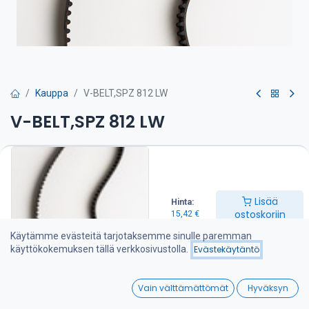
Kauppa
V-BELT,SPZ 812 LW
V-BELT,SPZ 812 LW
Hihna on suositeltava pitää varalla veneessä
15,42
€
Lisää
Hinta:
ostoskoriin
15,42
€
Lisää ostoskoriin
Käytämme evästeitä tarjotaksemme sinulle paremman
käyttökokemuksen tällä verkkosivustolla.
Evästekäytäntö
Lisää toivelistalle
0
Vain välttämättömät
Hyväksyn
Jaa :
Home
Search
Wishlist