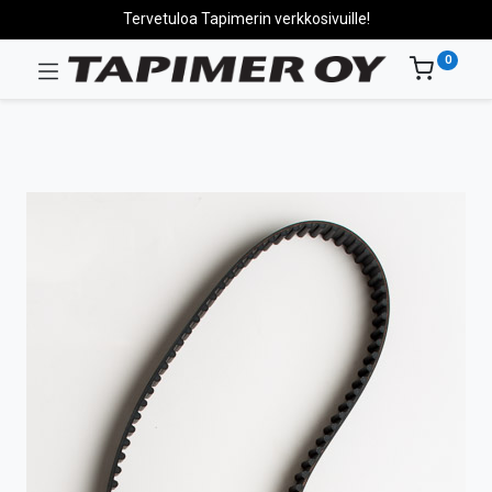
Tervetuloa Tapimerin verkkosivuille!
0